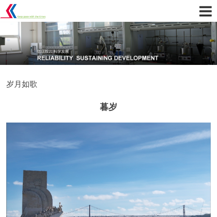
岁月如歌
暮岁